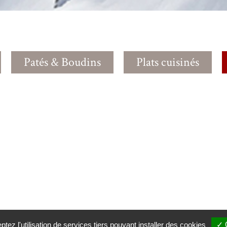
Patés & Boudins
Plats cuisinés
tez l'utilisation de services tiers pouvant installer des cookies
✓ 