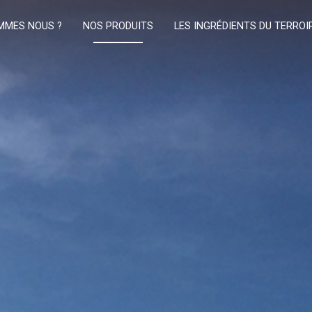
MMES NOUS ?
NOS PRODUITS
LES INGRÉDIENTS DU TERROI
e Histoire
Patés & Boudins
Le Canard
Savoir-Faire
Plats Cuisinés
Le Haricot Tarbais
marche Qualité
Gamme Restauration
Le Piment D'Espelette
Les Conseils Du Chef
Le Porc Noir De Bigorre
AOP