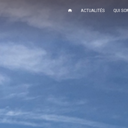
ACTUALITÉS
QUI SO
Les Actus De La
Notr
Conserverie
Notre 
Notre Dé